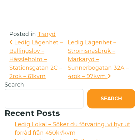
Posted in
Traryd
Ledig Lägenhet –
Ledig Lägenhet –
Ballingslöv –
Strömsnäsbruk –
Hässleholm –
Markaryd –
Stationsgatan 2C –
Sunnerbogatan 32A –
2rok – 61kvm
4rok – 97kvm
Search
SEARCH
Recent Posts
Ledig Lokal – Söker du förvaring, vi hyr ut
förråd från 450kr/kvm