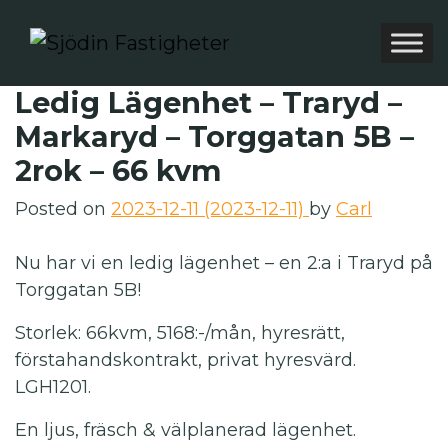
Ledig Lägenhet – Traryd –
Markaryd – Torggatan 5B –
2rok – 66 kvm
Posted on
2023-12-11
(2023-12-11)
by
Carl
Nu har vi en ledig lägenhet – en 2:a i Traryd på
Torggatan 5B!
Storlek: 66kvm, 5168:-/mån, hyresrätt,
förstahandskontrakt, privat hyresvärd.
LGH1201.
En ljus, fräsch & välplanerad lägenhet.