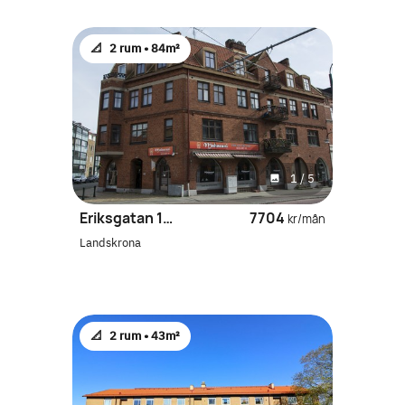
📐
2 rum •
84m²
1
/
5
Eriksgatan 168B
7704
kr/mån
Landskrona
📐
2 rum •
43m²