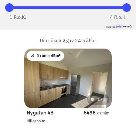
1
R.o.K.
4
R.o.K.
Powered by
Din sökning gav
24
träffar
📐
1 rum •
45m²
1
/
5
Nygatan 4B
5496
kr/mån
Billesholm