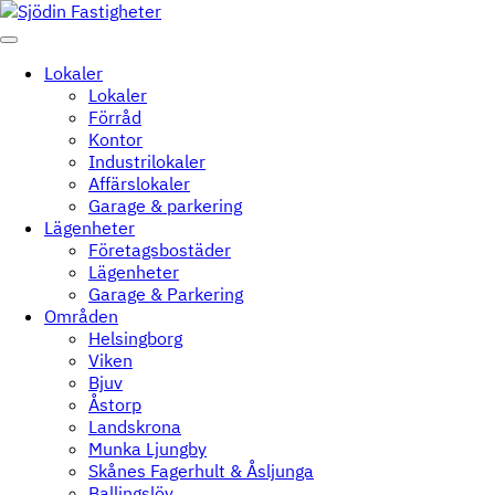
Skip to content
Lokaler
Lokaler
Förråd
Kontor
Industrilokaler
Affärslokaler
Garage & parkering
Lägenheter
Företagsbostäder
Lägenheter
Garage & Parkering
Områden
Helsingborg
Viken
Bjuv
Åstorp
Landskrona
Munka Ljungby
Skånes Fagerhult & Åsljunga
Ballingslöv