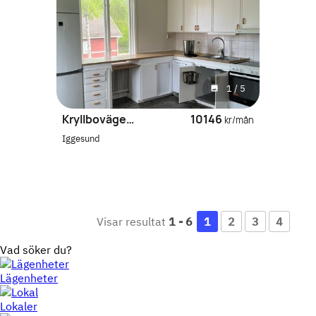
1
/
5
Kryllbovägen 9
10146
kr/mån
Iggesund
Visar resultat
1
-
6
1
2
3
4
Vad söker du?
Lägenheter
Lokaler