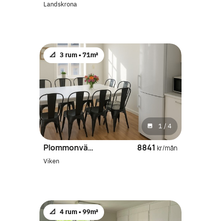
Landskrona
📐
3 rum •
71m²
1
/
4
Plommonvägen 19
8841
kr/mån
Viken
📐
4 rum •
99m²