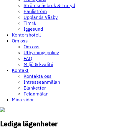
Strömsnäsbruk & Traryd
Pauliström
Upplands Väsby
Timrå
Iggesund
Kontorshotell
Om oss
Om oss
Uthyrningspolicy
FAQ
Miljö & kvalité
Kontakt
Kontakta oss
Intresseanmälan
Blanketter
Felanmälan
Mina sidor
Lediga lägenheter