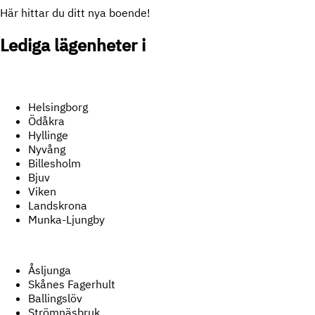
Här hittar du ditt nya boende!
Lediga lägenheter i
Helsingborg
Ödåkra
Hyllinge
Nyvång
Billesholm
Bjuv
Viken
Landskrona
Munka-Ljungby
Åsljunga
Skånes Fagerhult
Ballingslöv
Strömnäsbruk