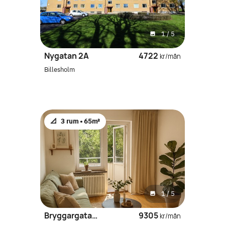
1
/
5
Nygatan 2A
4722
kr/mån
Billesholm
📐
3 rum •
65m²
1
/
5
Bryggargatan 24
9305
kr/mån