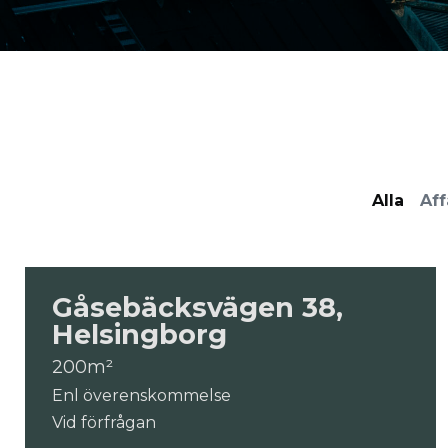
Alla
Aff
Gåsebäcksvägen 38,
Helsingborg
200m²
Enl överenskommelse
Vid förfrågan