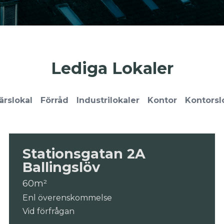
Lediga Lokaler
ärslokal
Förråd
Industrilokaler
Kontor
Kontorsl
Stationsgatan 2A
Ballingslöv
60m²
Enl överenskommelse
Vid förfrågan