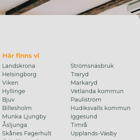
Här finns vi
Landskrona
Strömsnäsbruk
Helsingborg
Traryd
Viken
Markaryd
Hyllinge
Vetlanda kommun
Bjuv
Pauliström
Billesholm
Hudiksvalls kommun
Munka Ljungby
Iggesund
Åsljunga
Timrå
Skånes Fagerhult
Upplands-Väsby