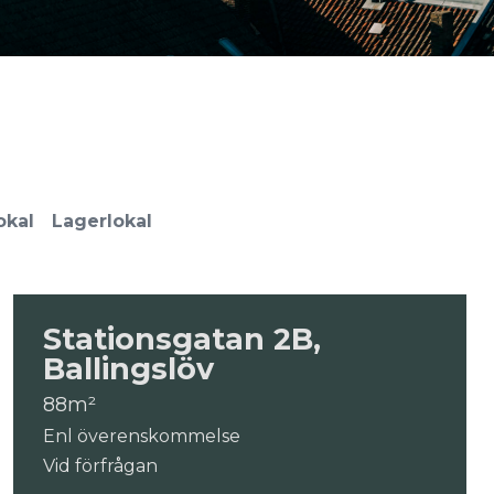
okal
Lagerlokal
Stationsgatan 2B,
Ballingslöv
88m²
Enl överenskommelse
Vid förfrågan