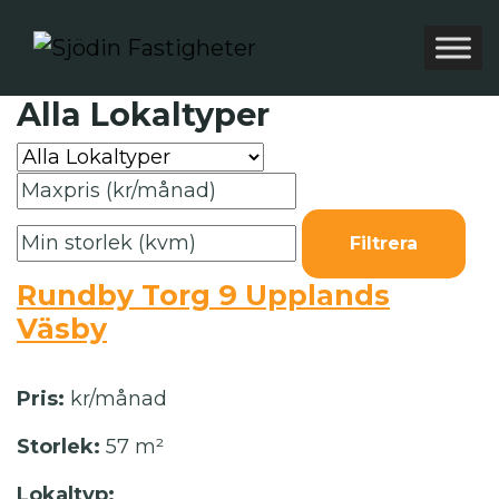
Alla Lokaltyper
Filtrera
Rundby Torg 9 Upplands
Väsby
Pris:
kr/månad
Storlek:
57 m²
Lokaltyp: